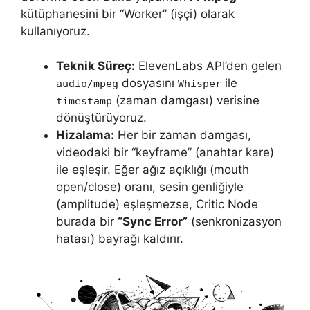
kütüphanesini bir “Worker” (işçi) olarak
kullanıyoruz.
Teknik Süreç:
ElevenLabs API’den gelen
dosyasını
ile
audio/mpeg
Whisper
(zaman damgası) verisine
timestamp
dönüştürüyoruz.
Hizalama:
Her bir zaman damgası,
videodaki bir “keyframe” (anahtar kare)
ile eşleşir. Eğer ağız açıklığı (mouth
open/close) oranı, sesin genliğiyle
(amplitude) eşleşmezse, Critic Node
burada bir
“Sync Error”
(senkronizasyon
hatası) bayrağı kaldırır.