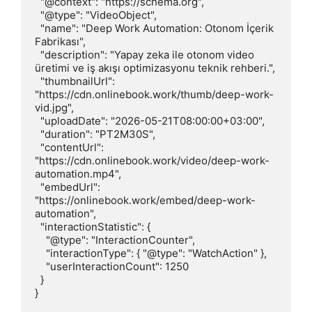
  "@context": "https://schema.org",

  "@type": "VideoObject",

  "name": "Deep Work Automation: Otonom İçerik 
Fabrikası",

  "description": "Yapay zeka ile otonom video 
üretimi ve iş akışı optimizasyonu teknik rehberi.",

  "thumbnailUrl": 
"https://cdn.onlinebook.work/thumb/deep-work-
vid.jpg",

  "uploadDate": "2026-05-21T08:00:00+03:00",

  "duration": "PT2M30S",

  "contentUrl": 
"https://cdn.onlinebook.work/video/deep-work-
automation.mp4",

  "embedUrl": 
"https://onlinebook.work/embed/deep-work-
automation",

  "interactionStatistic": {

    "@type": "InteractionCounter",

    "interactionType": { "@type": "WatchAction" },

    "userInteractionCount": 1250

  }
