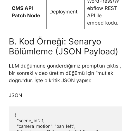
WordPress/W
CMS API
ebflow REST
Deployment
Patch Node
API ile
embed kodu.
B. Kod Örneği: Senaryo
Bölümleme (JSON Payload)
LLM düğümüne gönderdiğimiz prompt’un çıktısı,
bir sonraki video üretim düğümü için “mutlak
doğru”dur. İşte o kritik JSON yapısı:
JSON
{

  "scene_id": 1,

  "camera_motion": "pan_left",
