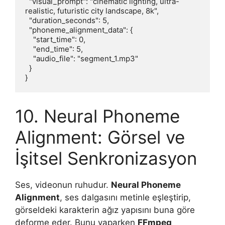
  "visual_prompt": "cinematic lighting, ultra-
realistic, futuristic city landscape, 8k",

  "duration_seconds": 5,

  "phoneme_alignment_data": {

    "start_time": 0,

    "end_time": 5,

    "audio_file": "segment_1.mp3"

  }

10. Neural Phoneme
Alignment: Görsel ve
İşitsel Senkronizasyon
Ses, videonun ruhudur.
Neural Phoneme
Alignment
, ses dalgasını metinle eşleştirip,
görseldeki karakterin ağız yapısını buna göre
deforme eder. Bunu yaparken
FFmpeg