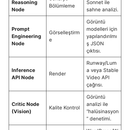
Reasoning
Sonnet ile
Bölümleme
Node
sahne analizi.
Görüntü
Prompt
modelleri için
Görselleştirm
Engineering
yapılandırılmı
e
Node
ş JSON
çıktısı.
Runway/Lum
Inference
a veya Stable
Render
API Node
Video API
çağrısı.
Görüntü
Critic Node
analizi ile
Kalite Kontrol
(Vision)
“halüsinasyon
” denetimi.