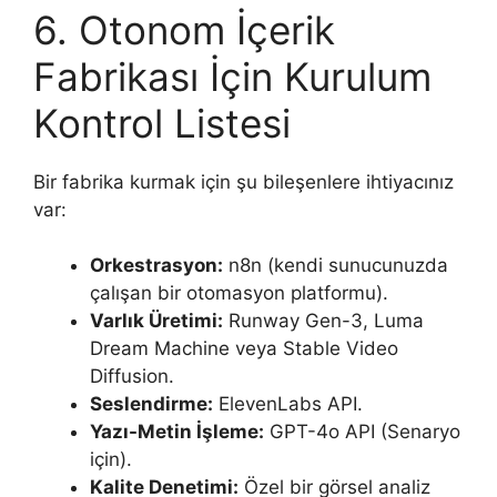
6. Otonom İçerik
Fabrikası İçin Kurulum
Kontrol Listesi
Bir fabrika kurmak için şu bileşenlere ihtiyacınız
var:
Orkestrasyon:
n8n (kendi sunucunuzda
çalışan bir otomasyon platformu).
Varlık Üretimi:
Runway Gen-3, Luma
Dream Machine veya Stable Video
Diffusion.
Seslendirme:
ElevenLabs API.
Yazı-Metin İşleme:
GPT-4o API (Senaryo
için).
Kalite Denetimi:
Özel bir görsel analiz