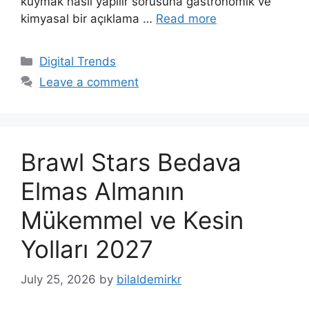
kuymak nasıl yapılır sorusuna gastronomik ve
kimyasal bir açıklama …
Read more
Categories
Digital Trends
Leave a comment
Brawl Stars Bedava
Elmas Almanın
Mükemmel ve Kesin
Yolları 2027
July 25, 2026
by
bilaldemirkr