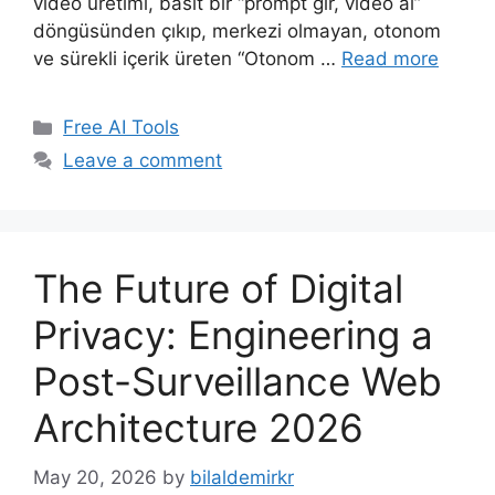
video üretimi, basit bir “prompt gir, video al”
döngüsünden çıkıp, merkezi olmayan, otonom
ve sürekli içerik üreten “Otonom …
Read more
Categories
Free AI Tools
Leave a comment
The Future of Digital
Privacy: Engineering a
Post-Surveillance Web
Architecture 2026
May 20, 2026
by
bilaldemirkr